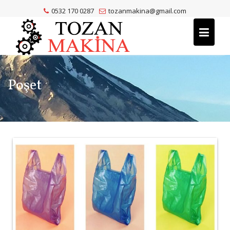
Skip
0532 170 0287
tozanmakina@gmail.com
to
content
Poşet